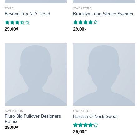
TOPS
SWEATERS
Beyond Top NLY Trend
Brooklyn Long Sleeve Sweater
29,00
₫
29,00
₫
Rated
Rated
3.50
out
4.00
out
of 5
of 5
SWEATERS
SWEATERS
Fluro Big Pullover Designers
Harissa O-Neck Sweat
Remix
29,00
₫
29,00
₫
Rated
4.00
out