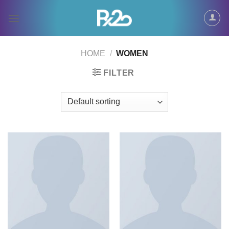
Skip
to
content
HOME
/
WOMEN
FILTER