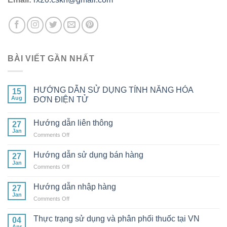
BÀI VIẾT GẦN NHẤT
HƯỚNG DẪN SỬ DỤNG TÍNH NĂNG HÓA
15
Aug
ĐƠN ĐIỆN TỬ
Hướng dẫn liên thông
27
Jan
on
Comments Off
Hướng
dẫn
Hướng dẫn sử dụng bán hàng
27
liên
Jan
on
Comments Off
thông
Hướng
dẫn
Hướng dẫn nhập hàng
27
sử
Jan
on
Comments Off
dụng
Hướng
bán
dẫn
Thực trạng sử dụng và phân phối thuốc tại VN
hàng
04
nhập
Apr