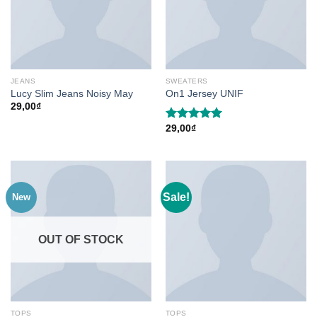
JEANS
SWEATERS
Lucy Slim Jeans Noisy May
On1 Jersey UNIF
29,00
₫
29,00
₫
Rated
5.00
out of 5
Sale!
New
OUT OF STOCK
TOPS
TOPS