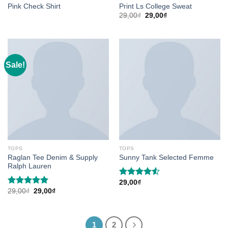
Pink Check Shirt
Print Ls College Sweat
Original
Current
29,00
₫
29,00
₫
price
price
was:
is:
29,00₫.
29,00₫.
Sale!
TOPS
TOPS
Raglan Tee Denim & Supply
Sunny Tank Selected Femme
Ralph Lauren
29,00
₫
Rated
Original
Current
29,00
₫
29,00
₫
4.50
out
Rated
5.00
price
price
of 5
out of 5
was:
is:
29,00₫.
29,00₫.
1
2