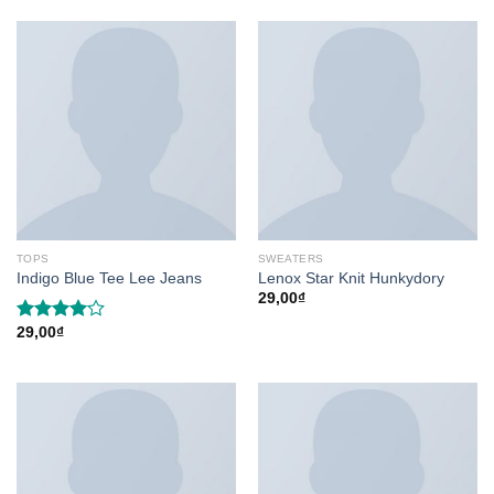
of 5
TOPS
SWEATERS
Indigo Blue Tee Lee Jeans
Lenox Star Knit Hunkydory
29,00
₫
29,00
₫
Rated
4.00
out
of 5