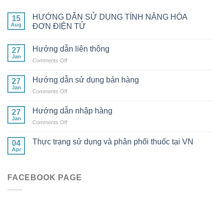
HƯỚNG DẪN SỬ DỤNG TÍNH NĂNG HÓA
15
Aug
ĐƠN ĐIỆN TỬ
Hướng dẫn liên thông
27
Jan
on
Comments Off
Hướng
dẫn
Hướng dẫn sử dụng bán hàng
27
liên
Jan
on
Comments Off
thông
Hướng
dẫn
Hướng dẫn nhập hàng
27
sử
Jan
on
Comments Off
dụng
Hướng
bán
dẫn
Thực trạng sử dụng và phân phối thuốc tại VN
hàng
04
nhập
Apr
hàng
FACEBOOK PAGE