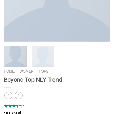
HOME
/
WOMEN
/
TOPS
Beyond Top NLY Trend
Rated
4
29,00
₫