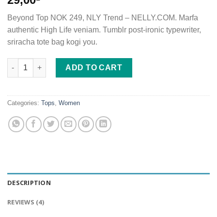
3.50
out
of 5
Beyond Top NOK 249, NLY Trend – NELLY.COM. Marfa
based
on
authentic High Life veniam. Tumblr post-ironic typewriter,
customer
sriracha tote bag kogi you.
ratings
Beyond Top NLY Trend quantity
ADD TO CART
Categories:
Tops
,
Women
DESCRIPTION
REVIEWS (4)