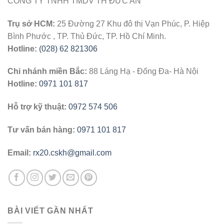
CÔNG TY TNHH TMDV TH ĐỨC AN
Trụ sở HCM:
25 Đường 27 Khu đô thị Vạn Phúc, P. Hiệp
Bình Phước , TP. Thủ Đức, TP. Hồ Chí Minh.
Hotline:
(028) 62 821306
Chi nhánh miền Bắc:
88 Láng Hạ - Đống Đa- Hà Nội
Hotline:
0971 101 817
Hỗ trợ kỹ thuật:
0972 574 506
Tư vấn bán hàng:
0971 101 817
Email:
rx20.cskh@gmail.com
BÀI VIẾT GẦN NHẤT