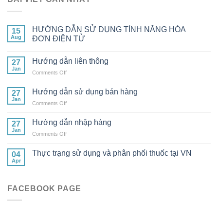
HƯỚNG DẪN SỬ DỤNG TÍNH NĂNG HÓA
15
Aug
ĐƠN ĐIỆN TỬ
Hướng dẫn liên thông
27
Jan
on
Comments Off
Hướng
dẫn
Hướng dẫn sử dụng bán hàng
27
liên
Jan
on
Comments Off
thông
Hướng
dẫn
Hướng dẫn nhập hàng
27
sử
Jan
on
Comments Off
dụng
Hướng
bán
dẫn
Thực trạng sử dụng và phân phối thuốc tại VN
hàng
04
nhập
Apr
hàng
FACEBOOK PAGE