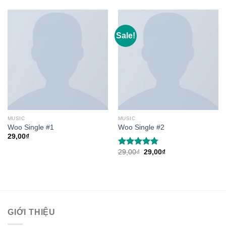
of 5
Sale!
MUSIC
MUSIC
Woo Single #1
Woo Single #2
29,00
₫
Original
Current
29,00
₫
29,00
₫
Rated
4.75
price
price
out of 5
was:
is:
29,00₫.
29,00₫.
GIỚI THIỆU