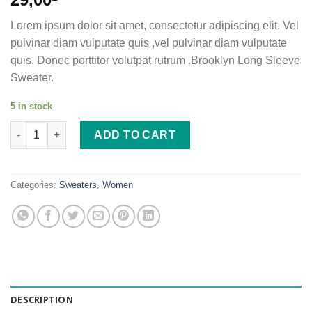
4.00
out
of 5
Lorem ipsum dolor sit amet, consectetur adipiscing elit. Vel
based on
customer
pulvinar diam vulputate quis ,vel pulvinar diam vulputate
ratings
quis. Donec porttitor volutpat rutrum .Brooklyn Long Sleeve
Sweater.
5 in stock
Brooklyn Long Sleeve Sweater quantity
ADD TO CART
Categories:
Sweaters
,
Women
DESCRIPTION