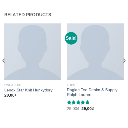
RELATED PRODUCTS
Sale!
SWEATERS
TOPS
Raglan Tee Denim & Supply
Lenox Star Knit Hunkydory
Ralph Lauren
29,00
₫
Original
Current
29,00
₫
29,00
₫
Rated
5.00
price
price
out of 5
was:
is:
29,00₫.
29,00₫.