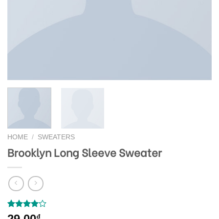
HOME
/
SWEATERS
Brooklyn Long Sleeve Sweater
Rated
3
29,00
₫