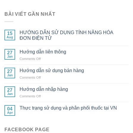
BÀI VIẾT GẦN NHẤT
HƯỚNG DẪN SỬ DỤNG TÍNH NĂNG HÓA
15
Aug
ĐƠN ĐIỆN TỬ
Hướng dẫn liên thông
27
Jan
on
Comments Off
Hướng
dẫn
Hướng dẫn sử dụng bán hàng
27
liên
Jan
on
Comments Off
thông
Hướng
dẫn
Hướng dẫn nhập hàng
27
sử
Jan
on
Comments Off
dụng
Hướng
bán
dẫn
Thực trạng sử dụng và phân phối thuốc tại VN
hàng
04
nhập
Apr
hàng
FACEBOOK PAGE