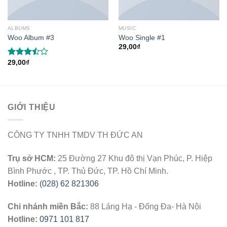
ALBUMS
MUSIC
Woo Album #3
Woo Single #1
29,00
₫
29,00
₫
Rated
3.50
out
of 5
GIỚI THIỆU
CÔNG TY TNHH TMDV TH ĐỨC AN
Trụ sở HCM:
25 Đường 27 Khu đô thị Vạn Phúc, P. Hiệp
Bình Phước , TP. Thủ Đức, TP. Hồ Chí Minh.
Hotline:
(028) 62 821306
Chi nhánh miền Bắc:
88 Láng Hạ - Đống Đa- Hà Nội
Hotline:
0971 101 817