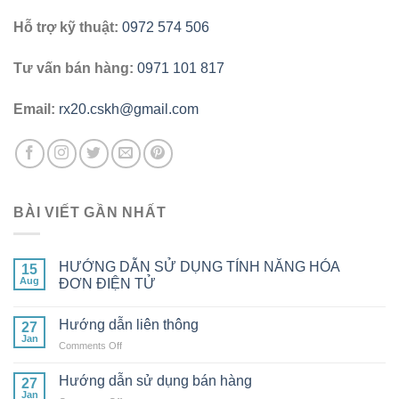
Hỗ trợ kỹ thuật:
0972 574 506
Tư vấn bán hàng:
0971 101 817
Email:
rx20.cskh@gmail.com
BÀI VIẾT GẦN NHẤT
HƯỚNG DẪN SỬ DỤNG TÍNH NĂNG HÓA
15
Aug
ĐƠN ĐIỆN TỬ
Hướng dẫn liên thông
27
Jan
on
Comments Off
Hướng
dẫn
Hướng dẫn sử dụng bán hàng
27
liên
Jan