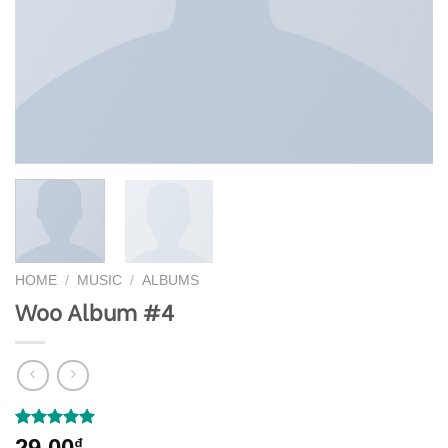
HOME
/
MUSIC
/
ALBUMS
Woo Album #4
Rated
2
5.00
29,00
₫