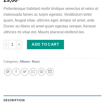
out of 5
based on
Pellentesque habitant morbi tristique senectus et netus et
customer
ratings
malesuada fames ac turpis egestas. Vestibulum tortor
quam, feugiat vitae, ultricies eget, tempor sit amet, ante.
Donec eu libero sit amet quam egestas semper. Aenean
ultricies mi vitae est. Mauris placerat eleifend leo.
Woo Album #4 quantity
ADD TO CART
Categories:
Albums
,
Music
DESCRIPTION