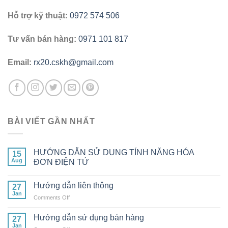
Hỗ trợ kỹ thuật:
0972 574 506
Tư vấn bán hàng:
0971 101 817
Email:
rx20.cskh@gmail.com
BÀI VIẾT GẦN NHẤT
HƯỚNG DẪN SỬ DỤNG TÍNH NĂNG HÓA
15
Aug
ĐƠN ĐIỆN TỬ
Hướng dẫn liên thông
27
Jan
on
Comments Off
Hướng
dẫn
Hướng dẫn sử dụng bán hàng
27
liên
Jan