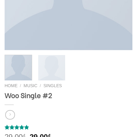
HOME
/
MUSIC
/
SINGLES
Woo Single #2
Rated
4
4.75
Original
Current
29,00
29,00
₫
₫