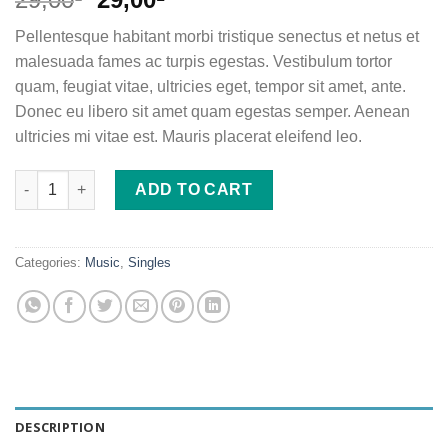
out of 5
price
price
based on
Pellentesque habitant morbi tristique senectus et netus et
customer
was:
is:
ratings
malesuada fames ac turpis egestas. Vestibulum tortor
29,00₫.
29,00₫.
quam, feugiat vitae, ultricies eget, tempor sit amet, ante.
Donec eu libero sit amet quam egestas semper. Aenean
ultricies mi vitae est. Mauris placerat eleifend leo.
Woo Single #2 quantity
ADD TO CART
Categories:
Music
,
Singles
DESCRIPTION