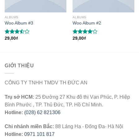
ALBUMS
ALBUMS
Woo Album #3
Woo Album #2
29,00
₫
29,00
₫
Rated
Rated
3.50
out
4.00
out
of 5
of 5
GIỚI THIỆU
CÔNG TY TNHH TMDV TH ĐỨC AN
Trụ sở HCM:
25 Đường 27 Khu đô thị Vạn Phúc, P. Hiệp
Bình Phước , TP. Thủ Đức, TP. Hồ Chí Minh.
Hotline:
(028) 62 821306
Chi nhánh miền Bắc:
88 Láng Hạ - Đống Đa- Hà Nội
Hotline:
0971 101 817