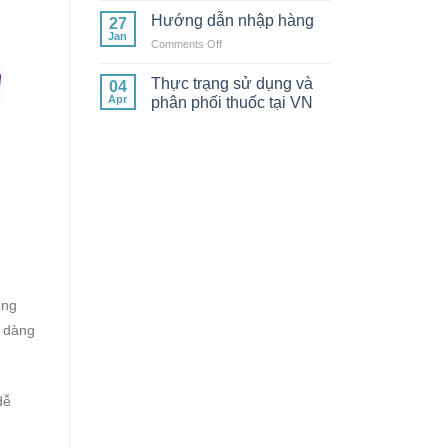
dẫn
Hướng dẫn nhập hàng
27
sử
Jan
on
Comments Off
dụng
Hướng
bán
dẫn
Thực trạng sử dụng và
hàng
04
nhập
Apr
phân phối thuốc tại VN
hàng
ông
ễ dàng
dễ