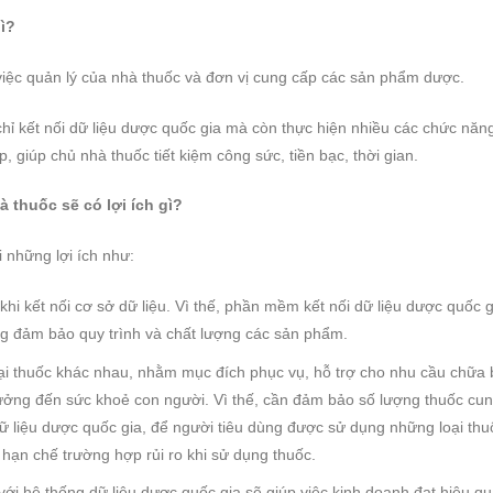
ì?
iệc quản lý của nhà thuốc và đơn vị cung cấp các sản phẩm dược.
hỉ kết nối dữ liệu dược quốc gia mà còn thực hiện nhiều các chức năn
 giúp chủ nhà thuốc tiết kiệm công sức, tiền bạc, thời gian.
à thuốc sẽ có lợi ích gì?
i những lợi ích như:
 kết nối cơ sở dữ liệu. Vì thế, phần mềm kết nối dữ liệu dược quốc g
ng đảm bảo quy trình và chất lượng các sản phẩm.
i thuốc khác nhau, nhằm mục đích phục vụ, hỗ trợ cho nhu cầu chữa
ởng đến sức khoẻ con người. Vì thế, cần đảm bảo số lượng thuốc cu
dữ liệu dược quốc gia, để người tiêu dùng được sử dụng những loại thu
hạn chế trường hợp rủi ro khi sử dụng thuốc.
ới hệ thống dữ liệu dược quốc gia sẽ giúp việc kinh doanh đạt hiệu q