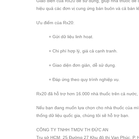
Giao diện của Rx20 dễ sử dụng, giúp nhà thuốc dễ d
hiệu quả các đơn vị cung ứng bán buôn và cả bán lẻ
Ưu điểm của Rx20:
+ Gửi dữ liệu linh hoạt.
+ Chi phí hợp lý, giá cả cạnh tranh.
+ Giao diện đơn giản, dễ sử dụng.
+ Đáp ứng theo quy trình nghiệp vụ.
Rx20 đã hỗ trợ hơn 16.000 nhà thuốc trên cả nước,
Nếu bạn đang muốn lựa chọn cho nhà thuốc của mình
thống dữ liệu quốc gia, chúng tôi sẽ hỗ trợ bạn.
CÔNG TY TNHH TMDV TH ĐỨC AN
Trụ sở HCM: 25 Đường 27 Khu đô thị Vạn Phúc, P. H