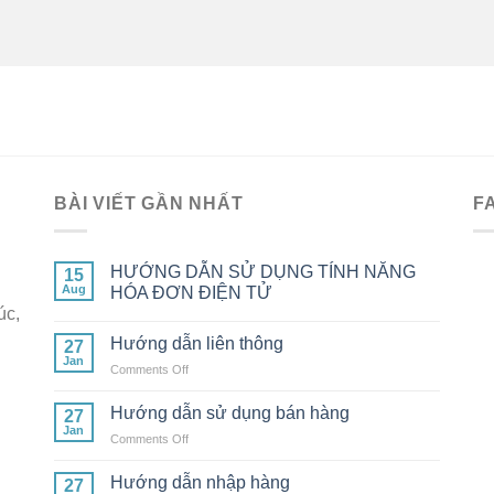
BÀI VIẾT GẦN NHẤT
F
HƯỚNG DẪN SỬ DỤNG TÍNH NĂNG
15
Aug
HÓA ĐƠN ĐIỆN TỬ
úc,
Hướng dẫn liên thông
27
Jan
on
Comments Off
Hướng
dẫn
Hướng dẫn sử dụng bán hàng
27
liên
Jan
on
Comments Off
thông
Hướng
dẫn
Hướng dẫn nhập hàng
27
sử