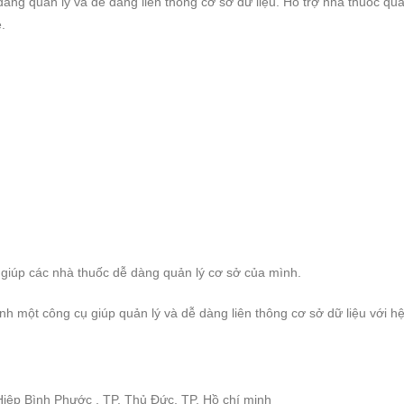
àng quản lý và dễ dàng liên thông cơ sở dữ liệu. Hỗ trợ nhà thuốc quả
.
 giúp các nhà thuốc dễ dàng quản lý cơ sở của mình.
 một công cụ giúp quản lý và dễ dàng liên thông cơ sở dữ liệu với h
iệp Bình Phước , TP. Thủ Đức, TP. Hồ chí minh