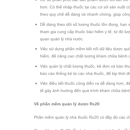
hơn. Có thể nhập thuốc tại các cơ sở sản xuất có
theo quy chế dễ dàng và nhanh chóng, giúp công
Dễ dàng theo dõi số lượng thuốc tồn đọng, hạn sử
tham gia cung cấp thuốc bảo hiểm y tế, từ đó lư
quan quản lý nhà nước.
Việc sử dụng phần mềm kết nối dữ liệu dược quố
hiểm, để nâng cao chất lượng khám chữa bệnh 
Việc quản lý chất lượng thuốc, kê đơn và bán t
báo cáo thống kê từ các nhà thuốc, để kịp thời đ
Việc điều tiết thuốc cũng diễn ra dễ dàng hơn, đ
tế gây ảnh hưởng đến quá trình khám chữa bệnh
Về phần mềm quản lý dược Rx20
Phần mềm quản lý nhà thuốc Rx20 có đầy đủ các c