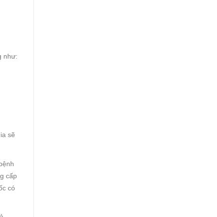
g như:
ia sẽ
 bệnh
ng cấp
ốc có
uả