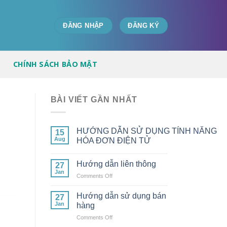
ĐĂNG NHẬP
ĐĂNG KÝ
CHÍNH SÁCH BẢO MẬT
BÀI VIẾT GẦN NHẤT
HƯỚNG DẪN SỬ DỤNG TÍNH NĂNG
15
Aug
HÓA ĐƠN ĐIỆN TỬ
Hướng dẫn liên thông
27
Jan
on
Comments Off
Hướng
dẫn
Hướng dẫn sử dụng bán
27
liên
Jan
hàng
thông
on
Comments Off
Hướng