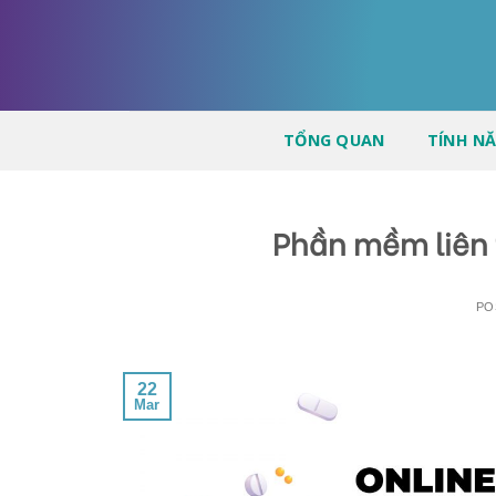
Skip
to
content
TỔNG QUAN
TÍNH N
Phần mềm liên 
PO
22
Mar