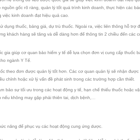
 nguồn gốc rõ ràng, quản lý tốt quá trình kinh doanh, thực hiện các bá
 việc kinh doanh đạt hiệu quả cao.
 dụng thuốc, bảng giá, dự trù thuốc. Ngoài ra, việc liên thông hỗ trợ đ
ợng khách hàng sẽ tăng và dễ dàng hơn để thông tin 2 chiều đến các c
c gia giúp cơ quan bảo hiểm y tế dễ lựa chọn đơn vị cung cấp thuốc b
cho ngành Y Tế.
huốc theo đơn được quản lý tốt hơn. Các cơ quan quản lý sẽ nhận được
iều chỉnh hoặc xử lý vấn đề phát sinh trong các trường hợp cần thiết.
ảm bảo sự tối ưu trong các hoạt động y tế, hạn chế thiếu thuốc hoặc vật
 nếu không may gặp phải thiên tai, dịch bệnh,…
hức năng để phục vụ các hoạt động cung ứng dược.