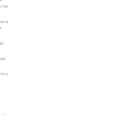
o cáo
ơn vị
ơ
ảo
 các
 tư y