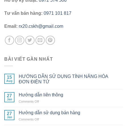
Hỗ trợ kỹ thuật:
0972 574 506
Tư vấn bán hàng:
0971 101 817
Email:
rx20.cskh@gmail.com
BÀI VIẾT GẦN NHẤT
HƯỚNG DẪN SỬ DỤNG TÍNH NĂNG HÓA
15
Aug
ĐƠN ĐIỆN TỬ
Hướng dẫn liên thông
27
Jan
on
Comments Off
Hướng
dẫn
Hướng dẫn sử dụng bán hàng
27
liên
Jan
on
Comments Off
thông
Hướng