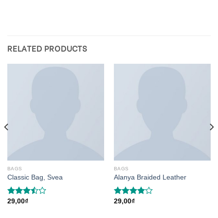
RELATED PRODUCTS
BAGS
BAGS
Classic Bag, Svea
Alanya Braided Leather
29,00
₫
29,00
₫
Rated
Rated
3.50
out
4.00
out
of 5
of 5