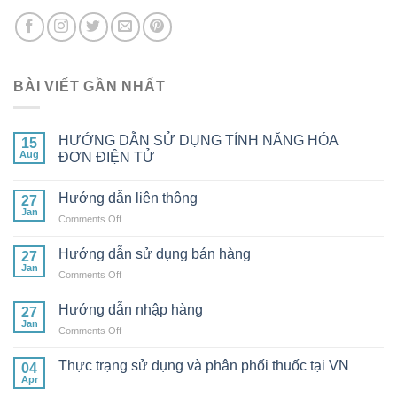
BÀI VIẾT GẦN NHẤT
HƯỚNG DẪN SỬ DỤNG TÍNH NĂNG HÓA
15
Aug
ĐƠN ĐIỆN TỬ
Hướng dẫn liên thông
27
Jan
on
Comments Off
Hướng
dẫn
Hướng dẫn sử dụng bán hàng
27
liên
Jan
on
Comments Off
thông
Hướng
dẫn
Hướng dẫn nhập hàng
27
sử
Jan
on
Comments Off
dụng
Hướng
bán
dẫn
Thực trạng sử dụng và phân phối thuốc tại VN
hàng
04
nhập
Apr
hàng