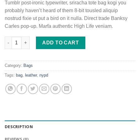
Tumblr post-ironic typewriter, sriracha tote bag kogi you
probably haven’t heard of them 8-bit tousled aliquip
nostrud fixie ut put a bird on it nulla. Direct trade Banksy
Carles pop-up. Marfa authentic High Life veniam.
Talifa Bag , NYPD quantity
ADD TO CART
Category:
Bags
Tags:
bag
,
leather
,
nypd
DESCRIPTION
REVIEWS (0)